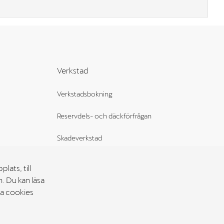
Verkstad
Verkstadsbokning
Reservdels- och däckförfrågan
Skadeverkstad
Bilglas
ats, till
. Du kan läsa
Rekond
la cookies