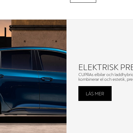
ELEKTRISK P
CUPRAs elbilar och laddhybride
kombinerar el och estetik, pr
LÄS MER