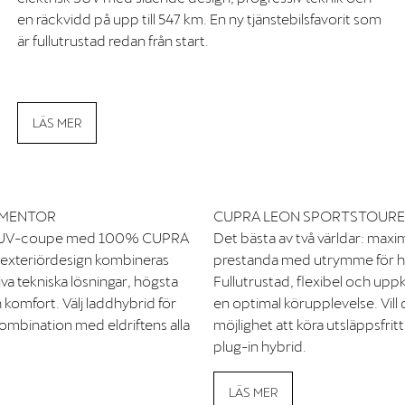
en räckvidd på upp till 547 km. En ny tjänstebilsfavorit som
är fullutrustad redan från start.
LÄS MER
RMENTOR
CUPRA LEON SPORTSTOUR
 SUV-coupe med 100% CUPRA
Det bästa av två världar: maxi
exteriördesign kombineras
prestanda med utrymme för hel
va tekniska lösningar, högsta
Fullutrustad, flexibel och upp
 komfort. Välj laddhybrid för
en optimal körupplevelse. Vill 
kombination med eldriftens alla
möjlighet att köra utsläppsfritt
plug-in hybrid.
LÄS MER