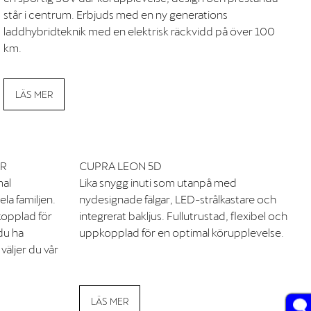
står i centrum. Erbjuds med en ny generations
laddhybridteknik med en elektrisk räckvidd på över 100
km.
LÄS MER
ER
CUPRA LEON 5D
mal
Lika snygg inuti som utanpå med
a familjen.
nydesignade fälgar, LED-strålkastare och
kopplad för
integrerat bakljus. Fullutrustad, flexibel och
du ha
uppkopplad för en optimal körupplevelse.
 väljer du vår
LÄS MER