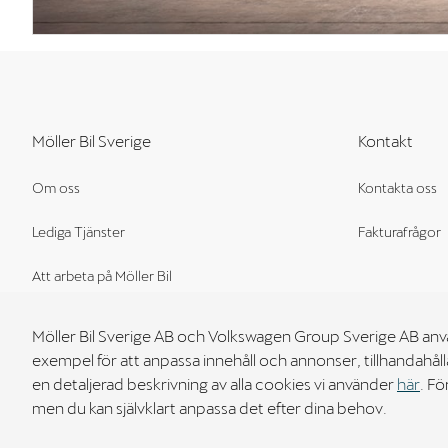
Möller Bil Sverige
Kontakt
Om oss
Kontakta oss
Lediga Tjänster
Fakturafrågor
Att arbeta på Möller Bil
Great Place To Work
Möller Bil Sverige AB och Volkswagen Group Sverige AB använ
exempel för att anpassa innehåll och annonser, tillhandahåll
Visselblåsare
en detaljerad beskrivning av alla cookies vi använder
här
. F
men du kan självklart anpassa det efter dina behov.