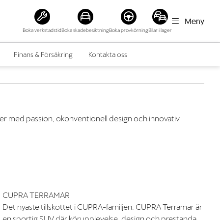
Meny
Boka verkstadstid
Boka skadebesiktning
Boka provkörning
Bilar i lager
Finans & Försäkring
Kontakta oss
eller med passion, okonventionell design och innovativ
CUPRA TERRAMAR
Det nyaste tillskottet i CUPRA-familjen. CUPRA Terramar är
en sportig SUV där körupplevelse, design och prestanda