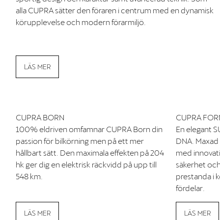
alla CUPRA sätter den föraren i centrum med en dynamisk
körupplevelse och modern förarmiljö.
LÄS MER
CUPRA BORN
CUPRA FO
100% eldriven omfamnar CUPRA Born din
En elegant
passion för bilkörning men på ett mer
DNA. Maxad 
hållbart sätt. Den maximala effekten på 204
med innovati
hk ger dig en elektrisk räckvidd på upp till
säkerhet och
548 km.
prestanda i 
fördelar.
LÄS MER
LÄS MER