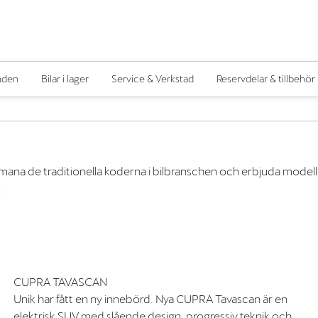
nden
Bilar i lager
Service & Verkstad
Reservdelar & tillbehör
ll utmana de traditionella koderna i bilbranschen och erbjuda mod
.
CUPRA TAVASCAN
Unik har fått en ny innebörd. Nya CUPRA Tavascan är en
elektrisk SUV med slående design, progressiv teknik och