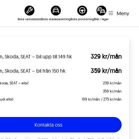
Meny
Boka verkstadstid
Boka skadebesiktning
Boka provkörning
Bilar i lager
329 kr/mån
 Skoda, SEAT – bil upp till 149 hk
359 kr/mån
 Skoda, SEAT – bil från 150 hk
oda, SEAT – elbil
239 kr/mån
359 kr/mån
udi elbil
199 kr/mån / 275 kr/mån
Kontakta oss