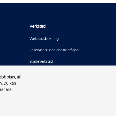
Verkstad
Verkstadsbokning
Reservdels- och däckförfrågan
Skadeverkstad
Bilglas
bplats, till
n. Du kan
Rekond
ar alla