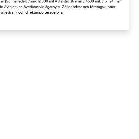
8 år (96 månader) /max 12 000 mil Avtalstid 36 mån / 4500 mil, Elbil 24 mån
fälle Avtalet kan överlåtas vid ägarbyte. Gäller privat och företagskunder.
i yrkestrafik och direktimporterade bilar.