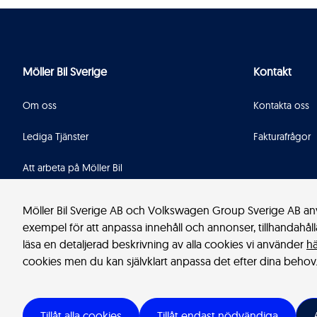
Möller Bil Sverige
Kontakt
Om oss
Kontakta oss
Lediga Tjänster
Fakturafrågor
Att arbeta på Möller Bil
Great Place To Work
Möller Bil Sverige AB och Volkswagen Group Sverige AB anvä
exempel för att anpassa innehåll och annonser, tillhandahåll
Visselblåsare
läsa en detaljerad beskrivning av alla cookies vi använder
hä
cookies men du kan självklart anpassa det efter dina behov
Juridiskt
Integritet
Cookies
Tillåt alla cookies
Tillåt endast nödvändiga