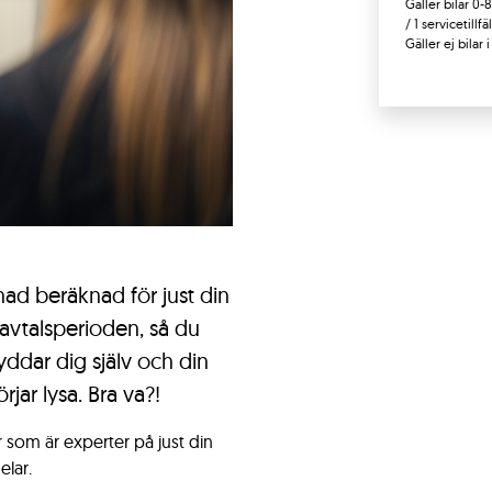
Gäller bilar 0-
/ 1 servicetill
Gäller ej bilar 
nad beräknad för just din
 avtalsperioden, så du
yddar dig själv och din
jar lysa. Bra va?!
r som är experter på just din
elar.