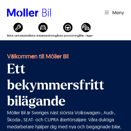
Meny
Boka verkstadstid
Boka skadebesiktning
Boka provkörning
Bilar i lager
Välkommen till Möller Bil
Ett
bekymmersfritt
bilägande
Möller Bil är Sveriges näst största Volkswagen-, Audi-,
Škoda-, SEAT- och CUPRA återförsäljare. Våra duktiga
medarbetare hjälper dig med nya och begagnade bilar,