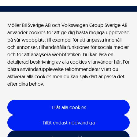
Möller Bil Sverige AB och Volkswagen Group Sverige AB
använder cookies för att ge dig bästa möjliga upplevelse
Möller Bil Sverige
på vår webbplats, till exempel för att anpassa innehåll
och annonser, tillhandahålla funktioner för sociala medier
Kontakt
och för att analysera webbtrafiken. Du kan läsa en
detaljerad beskrivning av alla cookies vi använder
här
. För
bästa användarupplevelse rekommenderar vi att du
Bilar
aktiverar alla cookies men du kan självklart anpassa det
efter dina behov.
Verkstad
Tillåt alla cookies
Juridiskt
Integritet
Cookies
Tillåt endast nödvändiga