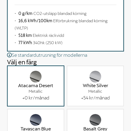
0 g/km
CO2-utsläpp blandad körning
16,6 kWh/100km
Elförbrukning blandad körning
(WLTP)
518 km
Elektrisk räckvidd
77 kWh
340hk (250 kW)
Se standardutrusning för modellerna
Välj en färg
Atacama Desert
White Silver
Metallic
Metallic
+
0 kr
/månad
+
54 kr
/månad
Tavascan Blue
Basalt Grey