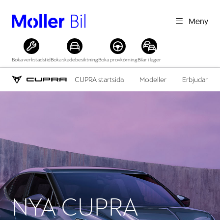
Meny
Boka verkstadstid
Boka skadebesiktning
Boka provkörning
Bilar i lager
CUPRA startsida
Modeller
Erbjudande
NYA CUPRA