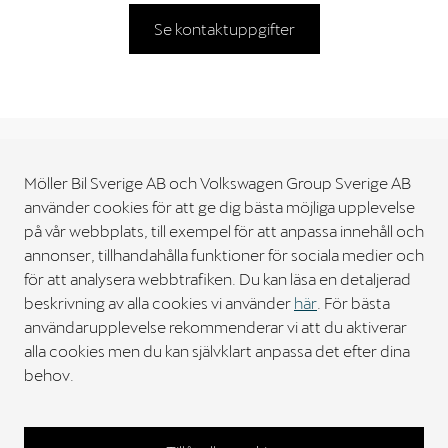
Se kontaktuppgifter
Möller Bil Sverige AB och Volkswagen Group Sverige AB
använder cookies för att ge dig bästa möjliga upplevelse
Möller Bil Sverige
på vår webbplats, till exempel för att anpassa innehåll och
annonser, tillhandahålla funktioner för sociala medier och
Kontakt
för att analysera webbtrafiken. Du kan läsa en detaljerad
beskrivning av alla cookies vi använder
här
. För bästa
användarupplevelse rekommenderar vi att du aktiverar
Bilar
alla cookies men du kan självklart anpassa det efter dina
behov.
Verkstad