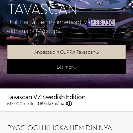
TAVASCAN
Unik har fått en ny innebörd. Vår första
eldrivna SUV-coupé.
Anpassa din CUPRA Tavascan
Läs mer
Tavascan VZ Swedish Edition
615 900 kr
eller
3 895 kr
/månad
BYGG OCH KLICKA HEM DIN NYA