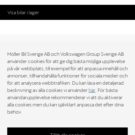
Visa bilar i lager
Möller Bil Sverige AB och Volkswagen Group Sverige AB
använder cookies för att ge dig bästa möjliga upplevelse
Möller Bil Sverige
på vår webbplats, till exempel för att anpassa innehåll och
annonser, tillhandahålla funktioner för sociala medier och
Kontakt
för att analysera webbtrafiken. Du kan läsa en detaljerad
beskrivning av alla cookies vi använder
här
. För bästa
användarupplevelse rekommenderar vi att du aktiverar
Bilar
alla cookies men du kan självklart anpassa det efter dina
behov.
Verkstad
Tillåt alla cookies