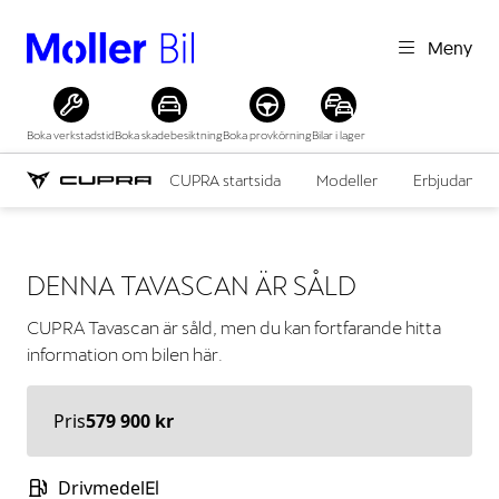
Meny
Boka verkstadstid
Boka skadebesiktning
Boka provkörning
Bilar i lager
CUPRA startsida
Modeller
Erbjudande
DENNA
TAVASCAN
ÄR SÅLD
CUPRA
Tavascan
är såld, men du kan fortfarande hitta
information om bilen här.
Pris
579 900 kr
Drivmedel
El