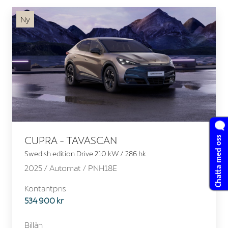
Ny
Chatta med oss
CUPRA - TAVASCAN
Swedish edition Drive 210 kW / 286 hk
2025 /
Automat
/ PNH18E
Kontantpris
534 900 kr
Billån