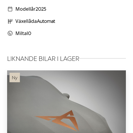
Modellår
2025
Växellåda
Automat
Miltal
0
LIKNANDE BILAR I LAGER
Ny