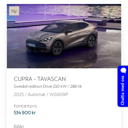
Ny
Chatta med oss
CUPRA - TAVASCAN
Swedish edition Drive 210 kW / 286 hk
2025 /
Automat
/ WDA59P
Kontantpris
534 900 kr
Billån