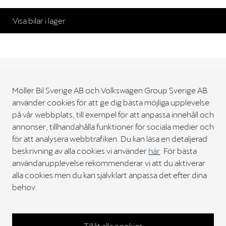
Visa bilar i lager
Möller Bil Sverige AB och Volkswagen Group Sverige AB
använder cookies för att ge dig bästa möjliga upplevelse
Möller Bil Sverige
på vår webbplats, till exempel för att anpassa innehåll och
annonser, tillhandahålla funktioner för sociala medier och
Kontakt
för att analysera webbtrafiken. Du kan läsa en detaljerad
beskrivning av alla cookies vi använder
här
. För bästa
användarupplevelse rekommenderar vi att du aktiverar
Bilar
alla cookies men du kan självklart anpassa det efter dina
behov.
Verkstad
Tillåt alla cookies