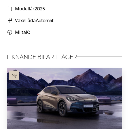
Modellår
2025
Växellåda
Automat
Miltal
0
LIKNANDE BILAR I LAGER
Ny