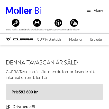
Meny
Boka verkstadstid
Boka skadebesiktning
Boka provkörning
Bilar i lager
CUPRA startsida
Modeller
Erbjudande
DENNA
TAVASCAN
ÄR SÅLD
CUPRA
Tavascan
är såld, men du kan fortfarande hitta
information om bilen här.
Pris
593 600 kr
Drivmedel
El