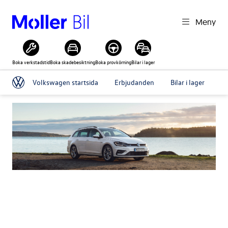
Meny
Boka verkstadstid
Boka skadebesiktning
Boka provkörning
Bilar i lager
Volkswagen startsida
Erbjudanden
Bilar i lager
Pr