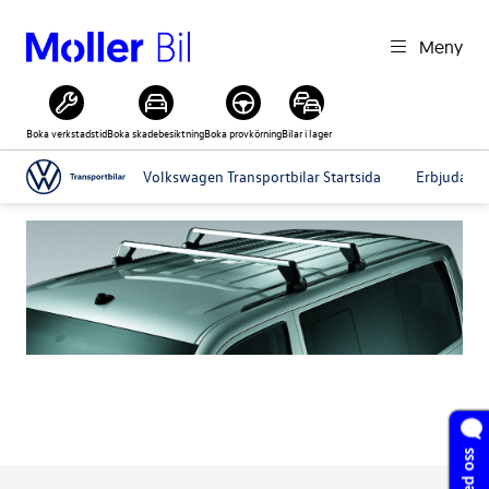
Meny
Boka verkstadstid
Boka skadebesiktning
Boka provkörning
Bilar i lager
Volkswagen Transportbilar Startsida
Erbjudand