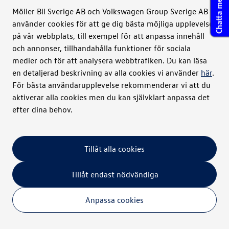
Chatta med oss
Möller Bil Sverige AB och Volkswagen Group Sverige AB
Reservdelar & tillbehör
använder cookies för att ge dig bästa möjliga upplevelse
Vi har alla originaldelar till Volkswagen
på vår webbplats, till exempel för att anpassa innehåll
Transportbilar och vi vet också vilka tillbehör som
och annonser, tillhandahålla funktioner för sociala
passar din bil bäst. I Tillbehör Online nedan hittar
medier och för att analysera webbtrafiken. Du kan läsa
du tillbehör till just din bil.
en detaljerad beskrivning av alla cookies vi använder
här
.
För bästa användarupplevelse rekommenderar vi att du
aktiverar alla cookies men du kan självklart anpassa det
efter dina behov.
Tillåt alla cookies
Reservdelar och däck - kontakta oss
Tillåt endast nödvändiga
Skicka en förfrågan så hjälper vi dig
Anpassa cookies
Till formulär