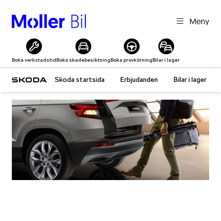
Meny
Boka verkstadstid
Boka skadebesiktning
Boka provkörning
Bilar i lager
Skoda startsida
Erbjudanden
Bilar i lager