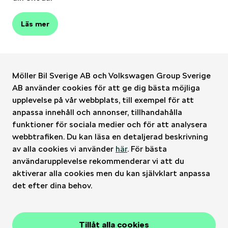
Läs mer
Möller Bil Sverige AB och Volkswagen Group Sverige
AB använder cookies för att ge dig bästa möjliga
upplevelse på vår webbplats, till exempel för att
Möller Bil Sverige
anpassa innehåll och annonser, tillhandahålla
funktioner för sociala medier och för att analysera
Kontakt
webbtrafiken. Du kan läsa en detaljerad beskrivning
av alla cookies vi använder
här
. För bästa
användarupplevelse rekommenderar vi att du
Bilar
aktiverar alla cookies men du kan självklart anpassa
det efter dina behov.
Verkstad
Tillåt alla cookies