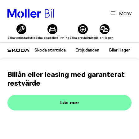
Meny
Boka verkstadstid
Boka skadebesiktning
Boka provkörning
Bilar i lager
Skoda startsida
Erbjudanden
Bilar i lager
Billån eller leasing med garanterat
restvärde
Läs mer