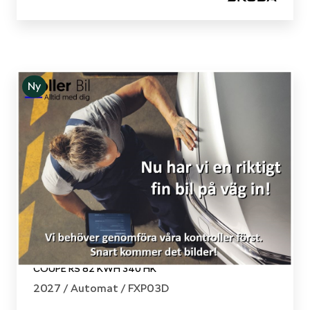
Ny
Skoda - Enyaq Coupé
COUPE RS 82 KWH 340 HK
2027 /
Automat
/ FXP03D