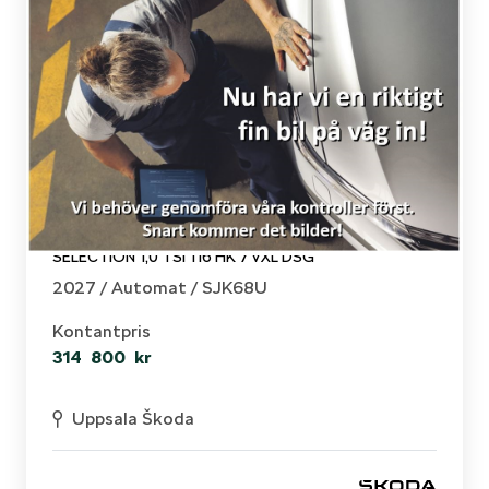
Skoda - Kamiq
SELECTION 1,0 TSI 116 HK 7 VXL DSG
2027 /
Automat
/ SJK68U
Kontantpris
314 800 kr
Uppsala Škoda