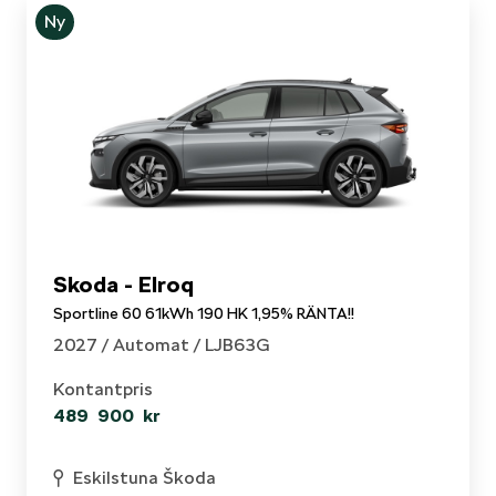
Ny
Skoda - Elroq
Sportline 60 61kWh 190 HK 1,95% RÄNTA!!
2027 /
Automat
/ LJB63G
Kontantpris
489 900 kr
Eskilstuna Škoda