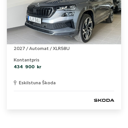
Skoda - Karoq
Sportline 1,5 TSI 150 HK 7 VXL DSG
2027 /
Automat
/ XLR58U
Kontantpris
434 900 kr
Eskilstuna Škoda