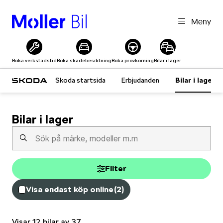
Meny
Boka verkstadstid
Boka skadebesiktning
Boka provkörning
Bilar i lager
Skoda startsida
Erbjudanden
Bilar i lager
Bilar i lager
Filter
Visa endast köp online
(
2
)
Visar 12 bilar av 37