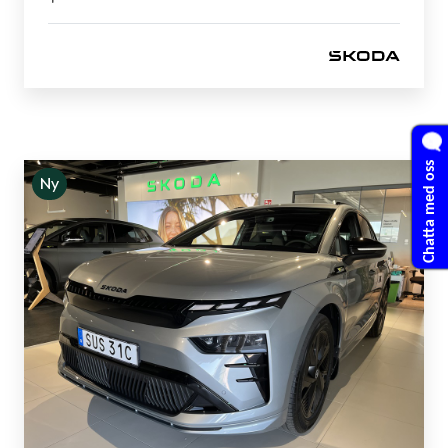
Chatta med oss
Ny
Skoda - Enyaq
RS 82 kWh 340Hk 4X4 1,95& RÄNTA!!