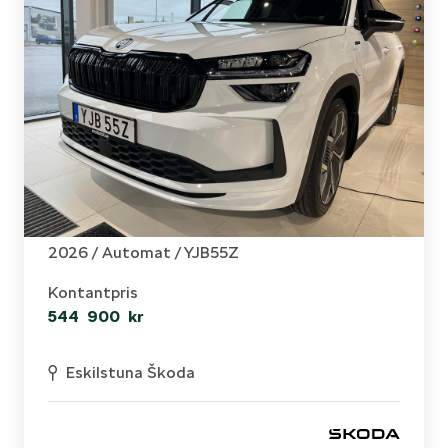
Skoda - Kodiaq
Sportline 1,5 TSI iV SUPERPRIS!!
2026 /
Automat
/ YJB55Z
Kontantpris
544 900 kr
Eskilstuna Škoda