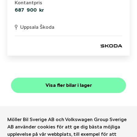
Kontantpris
687 900 kr
Uppsala Škoda
Visa fler bilar i lager
Möller Bil Sverige AB och Volkswagen Group Sverige
AB använder cookies för att ge dig bästa möjliga
upplevelse på vår webbplats, till exempel för att
Möller Bil Sverige