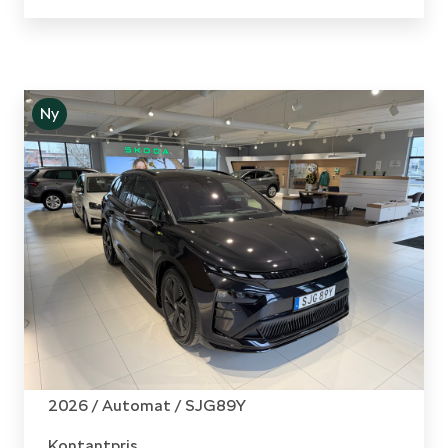
Ny
Skoda - Enyaq
RS 84 KWH BATTERI ELMOTOR 340 HK 1 VXL AUTOM
2026 /
Automat
/ SJG89Y
Kontantpris