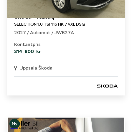
Skoda - Kamiq
SELECTION 1,0 TSI 116 HK 7 VXL DSG
2027 /
Automat
/ JWB27A
Kontantpris
314 800 kr
Uppsala Škoda
Ny