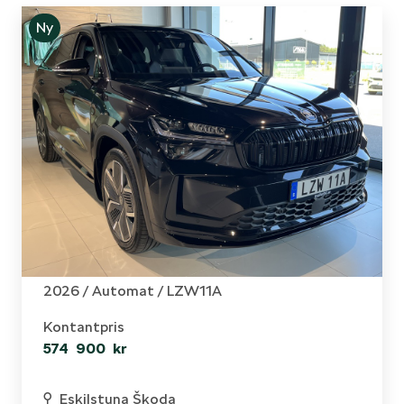
Ny
Skoda - Kodiaq
Sportline 2,0 TDI 193Hk DSG 4X4
2026 /
Automat
/ LZW11A
Kontantpris
574 900 kr
Eskilstuna Škoda