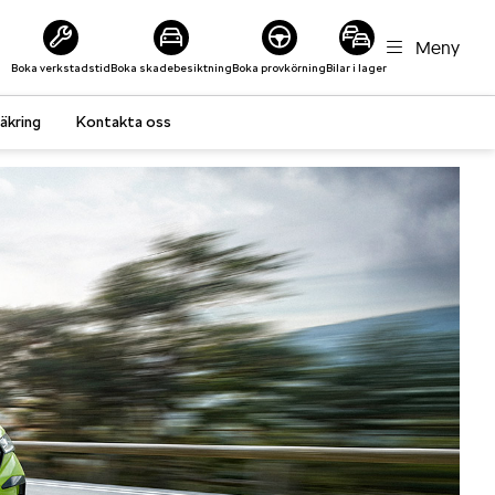
Meny
Boka verkstadstid
Boka skadebesiktning
Boka provkörning
Bilar i lager
äkring
Kontakta oss