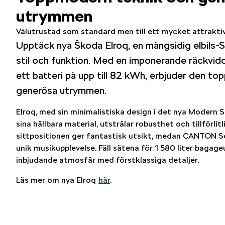
utrymmen
Välutrustad som standard men till ett mycket attraktivt
Upptäck nya Škoda Elroq, en mångsidig elbils
stil och funktion. Med en imponerande räckvi
ett batteri på upp till 82 kWh, erbjuder den t
generösa utrymmen.
Elroq, med sin minimalistiska design i det nya Modern 
sina hållbara material, utstrålar robusthet och tillförli
sittpositionen ger fantastisk utsikt, medan CANTON S
unik musikupplevelse. Fäll sätena för 1 580 liter bagag
inbjudande atmosfär med förstklassiga detaljer.
Läs mer om nya Elroq
här
.