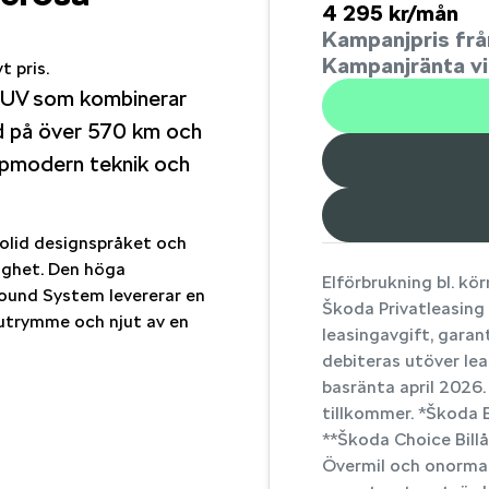
4 295 kr/mån
Kampanjpris frå
Kampanjränta vid
 pris.
-SUV som kombinerar
dd på över 570 km och
oppmodern teknik och
Solid designspråket och
tlighet. Den höga
Elförbrukning bl. kö
ound System levererar en
Škoda Privatleasing 
eutrymme och njut av en
leasingavgift, garan
debiteras utöver le
basränta april 2026
tillkommer. *Škoda B
**Škoda Choice Billå
Övermil och onormal