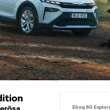
ition
erösa
Elroq 60 Explore