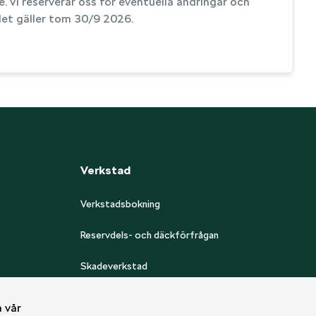
. Vi reserverar oss för eventuella ändringar och
det gäller tom 30/9 2026.
Verkstad
Verkstadsbokning
Reservdels- och däckförfrågan
Skadeverkstad
Bilglas
 vår