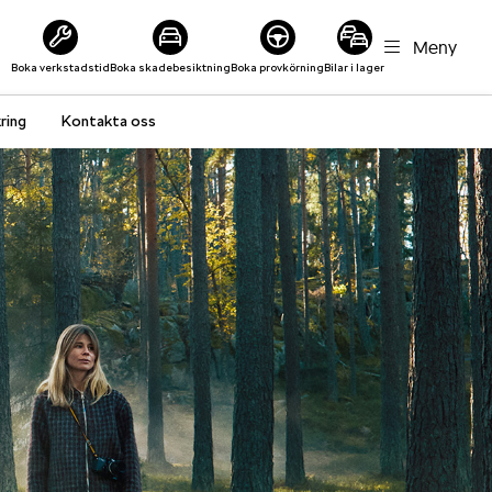
Meny
Boka verkstadstid
Boka skadebesiktning
Boka provkörning
Bilar i lager
ring
Kontakta oss