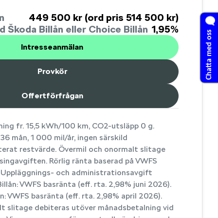
n
449 500 kr (ord pris 514 500 kr)
 Škoda Billån eller Choice Billån
1,95%
Chatta med oss
Intresseanmälan
Provkör
Offertförfrågan
rning fr. 15,5 kWh/100 km, CO2-utsläpp 0 g.
36 mån, 1 000 mil/år, ingen särskild
terat restvärde. Övermil och onormalt slitage
asingavgiften. Rörlig ränta baserad på VWFS
. Uppläggnings- och administrationsavgift
illån: VWFS basränta (eff. rta. 2,98% juni 2026).
n: VWFS basränta (eff. rta. 2,98% april 2026).
t slitage debiteras utöver månadsbetalning vid