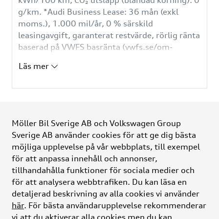
kWh/100 km; CO₂ utsläpp (blandad körning): 0
g/km. *Audi Business Lease: 36 mån (exkl
moms.), 1.000 mil/år, 0 % särskild
leasingavgift, garanterat restvärde, rörlig ränta
baserad på VWFS basränta (vwfs.se/om-
oss/aktuell-basranta). Eventuella övermil samt
Läs mer
onormalt slitage debiteras utöver
leasingavgiften. Lägg till ett Audi Serviceavtal
från 100 kr/mån. Ändringar av körsträcka,
ränta eller försäkringens förutsättningar, etc.
kan påverka månadsbetalningen.
Möller Bil Sverige AB och Volkswagen Group
Uppläggnings- och administrationsavgift
Sverige AB använder cookies för att ge dig bästa
tillkommer. Erbjudandet gäller tom 31/8
möjliga upplevelse på vår webbplats, till exempel
Möller Bil Sverige
2026.
för att anpassa innehåll och annonser,
tillhandahålla funktioner för sociala medier och
Kontakt
för att analysera webbtrafiken. Du kan läsa en
detaljerad beskrivning av alla cookies vi använder
här
. För bästa användarupplevelse rekommenderar
Bilar
vi att du aktiverar alla cookies men du kan