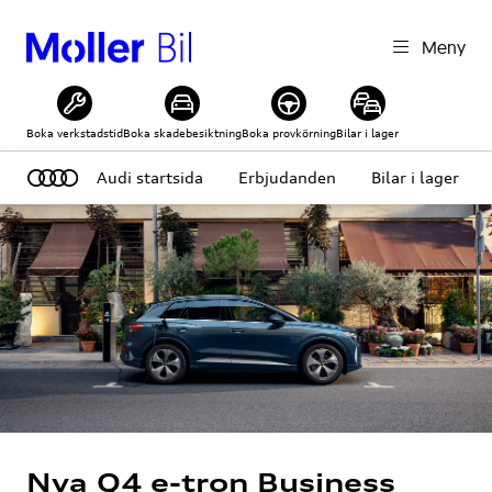
Meny
Boka verkstadstid
Boka skadebesiktning
Boka provkörning
Bilar i lager
Audi startsida
Erbjudanden
Bilar i lager
Nya Q4 e-tron Business