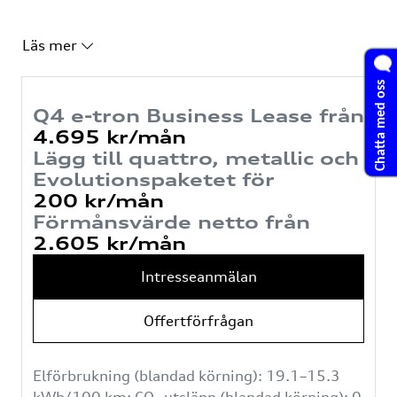
Erbjudande
Läs mer
Evolutionspaket
: Matrix LED strålkastare/Sonos
ljudsystem, Rattvärme/ Sätesvärme bak/
Chatta med oss
Dragkrok
Q4 e-tron Business Lease från
4.695 kr/mån
Utrustad med bl a
Lägg till quattro, metallic och
Evolutionspaketet för
19 tums aluminiumfälgar
200 kr/mån
Sportsäten
Förmånsvärde netto från
Komfortnyckel
2.605 kr/mån
Adaptiv farthållare
Backkamera
Intresseanmälan
Döda vinkel-varnare
Offertförfrågan
Elförbrukning (blandad körning): 19.1–15.3