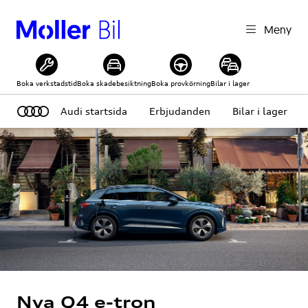
Meny
Boka verkstadstid
Boka skadebesiktning
Boka provkörning
Bilar i lager
Audi startsida
Erbjudanden
Bilar i lager
Nya Q4 e-tron