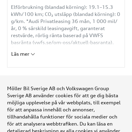
Elförbrukning (blandad körning): 19.1–15.3
kWh/100 km; CO₂ utsläpp (blandad körning): 0
g/km. *Audi Privatleasing 36 mån, 1 000 mil/
år, 0 % särskild leasingavgift, garanterat
restvärde, rörlig ränta baserad på VWFS
basränta (vwfs.se/om-oss/aktuell-basranta).
Övermil och onormalt slitage debiteras utöver
Läs mer
leasingavgiften. Lägg till ett Audi Serviceavtal
från 100 kr/mån. Ändringar av körsträcka,
ränta, etc. kan påverka månadsbetalningen.
Uppläggnings- och administrationsavgift
tillkommer. Vi reserverar oss för eventuella
Möller Bil Sverige AB och Volkswagen Group
ändringar och avvikelser. Bilarna på bilderna
Sverige AB använder cookies för att ge dig bästa
kan vara extrautrustade. Erbjudandet gäller
möjliga upplevelse på vår webbplats, till exempel
Möller Bil Sverige
tom 31/8 2026.
för att anpassa innehåll och annonser,
tillhandahålla funktioner för sociala medier och
Kontakt
för att analysera webbtrafiken. Du kan läsa en
detaljerad beskrivning av alla cookies vi använder