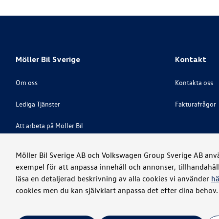
Möller Bil Sverige
Kontakt
Om oss
Kontakta oss
Lediga Tjänster
Fakturafrågor
Att arbeta på Möller Bil
Great Place To Work
Möller Bil Sverige AB och Volkswagen Group Sverige AB använ
exempel för att anpassa innehåll och annonser, tillhandahål
Visselblåsare
läsa en detaljerad beskrivning av alla cookies vi använder
hä
cookies men du kan självklart anpassa det efter dina behov.