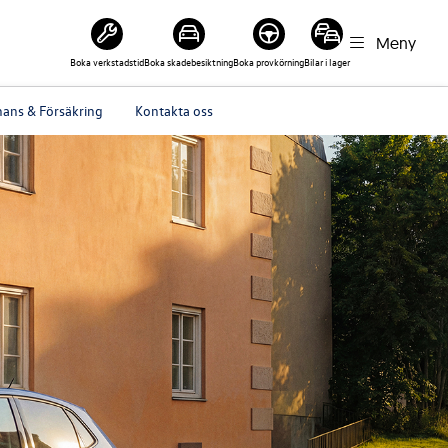
Meny
Boka verkstadstid
Boka skadebesiktning
Boka provkörning
Bilar i lager
nans & Försäkring
Kontakta oss