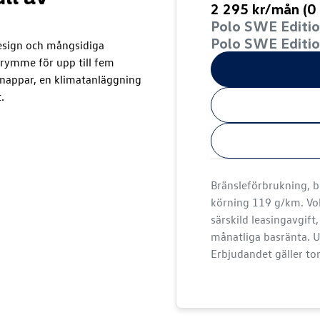
2 295 kr/mån (0 
Polo SWE Editio
Polo SWE Editio
esign och mångsidiga
trymme för upp till fem
knappar, en klimatanläggning
.
Bränsleförbrukning, 
körning 119 g/km. Vol
särskild leasingavgift
månatliga basränta. U
Erbjudandet gäller t