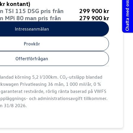
Chatta med oss
kr kontant)
n TSI 115 DSG pris från
299 900 kr
n MPi 80 man pris från
279 900 kr
Intresseanmälan
Provkör
Offertförfrågan
blandad körning 5,2 l/100km. CO₂-utsläpp blandad
kswagen Privatleasing 36 mån, 1 000 mil/år, 0 %
, garanterat restvärde, rörlig ränta baserad på VWFS
ppläggnings- och administrationsavgift tillkommer.
om 31/8 2026.