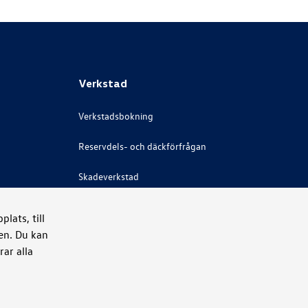
Verkstad
Verkstadsbokning
Reservdels- och däckförfrågan
Skadeverkstad
Bilglas
lats, till
ken. Du kan
Rekond
ar alla