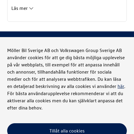
tom 31/8 2026.
Läs mer
Möller Bil Sverige AB och Volkswagen Group Sverige AB
använder cookies för att ge dig bästa möjliga upplevelse
Möller Bil Sverige
på vår webbplats, till exempel för att anpassa innehåll
och annonser, tillhandahålla funktioner för sociala
Kontakt
medier och för att analysera webbtrafiken. Du kan läsa
en detaljerad beskrivning av alla cookies vi använder
här
.
För bästa användarupplevelse rekommenderar vi att du
Bilar
aktiverar alla cookies men du kan självklart anpassa det
efter dina behov.
Verkstad
Tillåt alla cookies