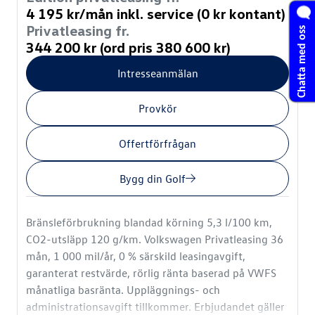
4 195 kr/mån inkl. service (0 kr kontant)
Chatta med oss
Privatleasing fr.
344 200 kr (ord pris 380 600 kr)
Intresseanmälan
Provkör
Offertförfrågan
Bygg din Golf
Bränsleförbrukning blandad körning 5,3 l/100 km,
CO2-utsläpp 120 g/km. Volkswagen Privatleasing 36
mån, 1 000 mil/år, 0 % särskild leasingavgift,
garanterat restvärde, rörlig ränta baserad på VWFS
månatliga basränta. Uppläggnings- och
administrationsavgift tillkommer. Erbjudandet gäller