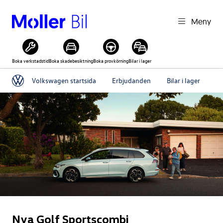
Meny
Boka verkstadstid
Boka skadebesiktning
Boka provkörning
Bilar i lager
Volkswagen startsida
Erbjudanden
Bilar i lager
Pr
Nya Golf Sportscombi