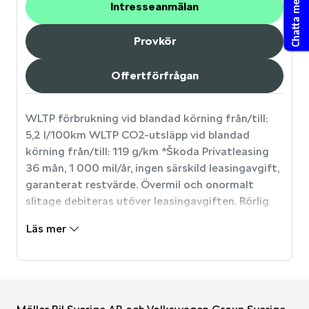
Chatta med oss
Intresseanmälan
Provkör
Offertförfrågan
WLTP förbrukning vid blandad körning från/till:
5,2 l/100km WLTP CO2-utsläpp vid blandad
körning från/till: 119 g/km *Škoda Privatleasing
36 mån, 1 000 mil/år, ingen särskild leasingavgift,
garanterat restvärde. Övermil och onormalt
slitage debiteras utöver leasingavgiften. Rörlig
ränta baserad på VWFS basränta juni 2025.
Läs mer
Uppläggnings- och administrationsavgift
tillkommer. Bilen på bilden är extrautrustad.
Erbjudandet gäller tom 2026-09-30.