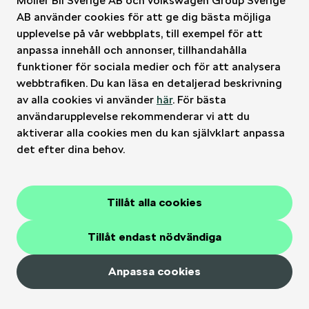
Möller Bil Sverige AB och Volkswagen Group Sverige
AB använder cookies för att ge dig bästa möjliga
upplevelse på vår webbplats, till exempel för att
Möller Bil Sverige
anpassa innehåll och annonser, tillhandahålla
funktioner för sociala medier och för att analysera
Kontakt
webbtrafiken. Du kan läsa en detaljerad beskrivning
av alla cookies vi använder
här
. För bästa
användarupplevelse rekommenderar vi att du
Bilar
aktiverar alla cookies men du kan självklart anpassa
det efter dina behov.
Verkstad
Tillåt alla cookies
Juridiskt
Integritet
Cookies
Tillåt endast nödvändiga
Anpassa cookies