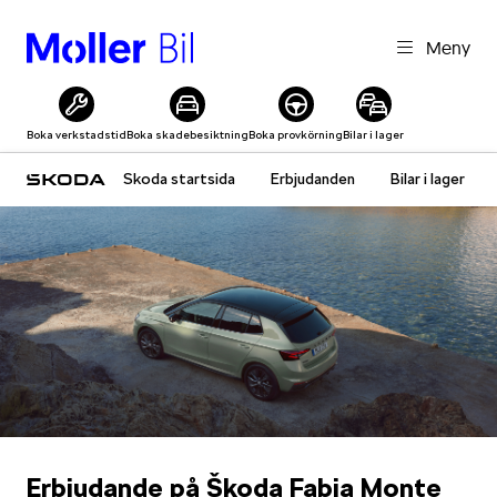
Meny
Boka verkstadstid
Boka skadebesiktning
Boka provkörning
Bilar i lager
Skoda startsida
Erbjudanden
Bilar i lager
Erbjudande på Škoda Fabia Monte