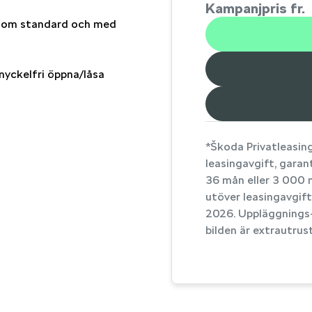
Kampanjpris fr.
d som standard och med
nyckelfri öppna/låsa
*Škoda Privatleasing
leasingavgift, gara
36 mån eller 3 000 m
utöver leasingavgift
2026. Uppläggnings-
bilden är extrautru