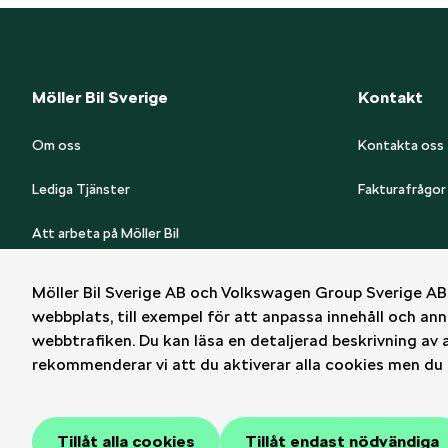
Möller Bil Sverige
Kontakt
Om oss
Kontakta oss
Lediga Tjänster
Fakturafrågor
Att arbeta på Möller Bil
Great Place To Work
Möller Bil Sverige AB och Volkswagen Group Sverige AB 
webbplats, till exempel för att anpassa innehåll och ann
Visselblåsare
webbtrafiken. Du kan läsa en detaljerad beskrivning av 
rekommenderar vi att du aktiverar alla cookies men du k
Juridiskt
Integritet
Cookies
Tillåt alla cookies
Tillåt endast nödvändiga