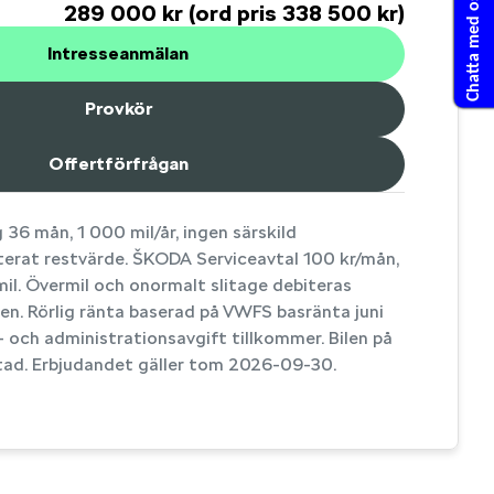
Chatta med oss
289 000 kr (ord pris 338 500 kr)
Intresseanmälan
Provkör
Offertförfrågan
 36 mån, 1 000 mil/år, ingen särskild
nterat restvärde. ŠKODA Serviceavtal 100 kr/mån,
il. Övermil och onormalt slitage debiteras
en. Rörlig ränta baserad på VWFS basränta juni
 och administrationsavgift tillkommer. Bilen på
stad. Erbjudandet gäller tom 2026-09-30.