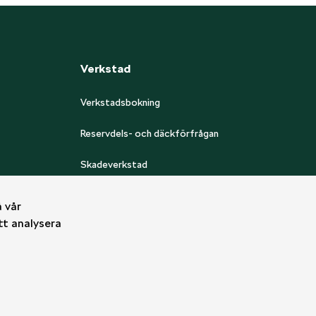
Verkstad
Verkstadsbokning
Reservdels- och däckförfrågan
Skadeverkstad
Bilglas
 vår
tt analysera
Rekond