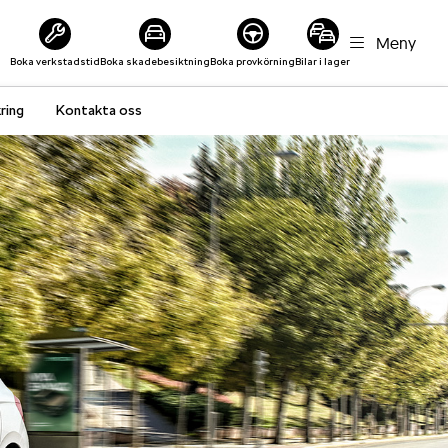
Meny
Boka verkstadstid
Boka skadebesiktning
Boka provkörning
Bilar i lager
ring
Kontakta oss