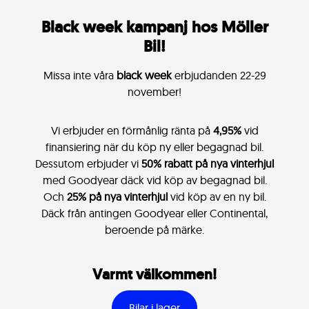
Black week kampanj hos Möller
Bil!
Missa inte våra
black week
erbjudanden 22-29
november!
Vi erbjuder en förmånlig ränta på
4,95%
vid
finansiering när du köp ny eller begagnad bil.
Dessutom erbjuder vi
50% rabatt på nya vinterhjul
med Goodyear däck vid köp av begagnad bil.
Och
25% på nya vinterhjul
vid köp av en ny bil.
Däck från antingen Goodyear eller Continental,
beroende på märke.
Varmt välkommen!
Bilar i lager