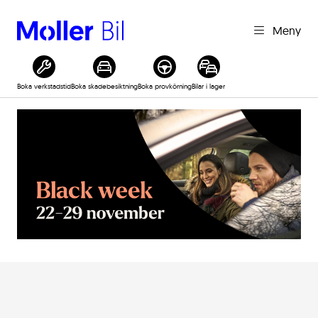
Meny
Boka verkstadstid
Boka skadebesiktning
Boka provkörning
Bilar i lager