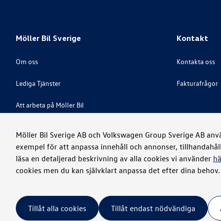
Möller Bil Sverige
Kontakt
Om oss
Kontakta oss
Lediga Tjänster
Fakturafrågor
Att arbeta på Möller Bil
Great Place To Work
Möller Bil Sverige AB och Volkswagen Group Sverige AB använ
exempel för att anpassa innehåll och annonser, tillhandahål
Visselblåsare
läsa en detaljerad beskrivning av alla cookies vi använder
hä
cookies men du kan självklart anpassa det efter dina behov.
Juridiskt
Integritet
Cookies
Tillåt alla cookies
Tillåt endast nödvändiga