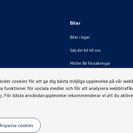
Bilar
Bilar i lager
Sälj din bil till oss
Möller Bil Försäkringar
der cookies för att ge dig bästa möjliga upplevelse på vår webbp
la funktioner för sociala medier och för att analysera webbtrafi
r
. För bästa användarupplevelse rekommenderar vi att du aktiver
Anpassa cookies