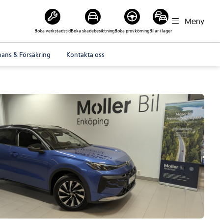
Meny
Boka verkstadstid
Boka skadebesiktning
Boka provkörning
Bilar i lager
nans & Försäkring
Kontakta oss