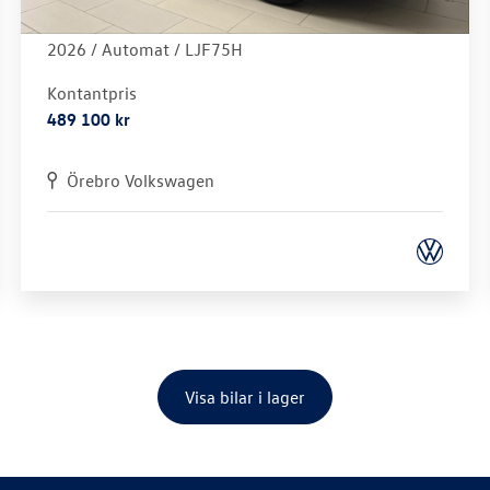
R-LINE 1.5 ETSI 150 HK DSG7
2026 /
Automat
/ LJF75H
Kontantpris
489 100 kr
Örebro Volkswagen
Visa bilar i lager