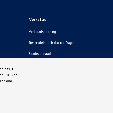
Verkstad
Verkstadsbokning
Reservdels- och däckförfrågan
Skadeverkstad
Bilglas
lats, till
ken. Du kan
Rekond
ar alla