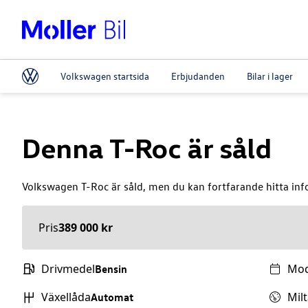
Volkswagen startsida
Erbjudanden
Bilar i lager
Denna
T-Roc
är såld
Volkswagen
T-Roc
är såld, men du kan fortfarande hitta inf
Pris
389 000 kr
Drivmedel
Mod
Bensin
Växellåda
Milt
Automat