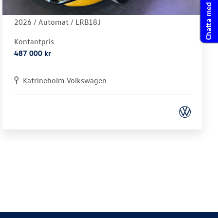
Chatta med oss
R-LINE 1.5 ETSI 150 HK DSG7
2026 /
Automat
/ LRB18J
Kontantpris
487 000 kr
Katrineholm Volkswagen