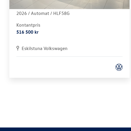
R-LINE 1.5 ETSI 150 HK DSG7
2026 /
Automat
/ HLF58G
Kontantpris
516 500 kr
Eskilstuna Volkswagen