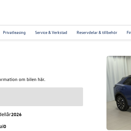
Privatleasing
Service & Verkstad
Reservdelar & tillbehör
Fi
ormation om bilen här.
ellår
2026
al
0