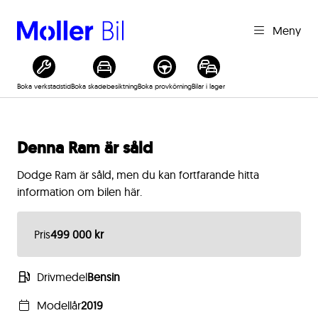
Meny
Boka verkstadstid
Boka skadebesiktning
Boka provkörning
Bilar i lager
Denna
Ram
är såld
Dodge
Ram
är såld, men du kan fortfarande hitta
information om bilen här.
Pris
499 000 kr
Drivmedel
Bensin
Modellår
2019