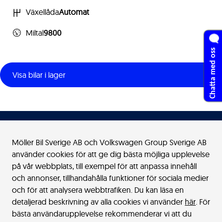
Växellåda
Automat
Miltal
9800
Chatta med oss
Visa bilar i lager
Möller Bil Sverige AB och Volkswagen Group Sverige AB
använder cookies för att ge dig bästa möjliga upplevelse
Möller Bil Sverige
på vår webbplats, till exempel för att anpassa innehåll
och annonser, tillhandahålla funktioner för sociala medier
Kontakt
och för att analysera webbtrafiken. Du kan läsa en
detaljerad beskrivning av alla cookies vi använder
här
. För
bästa användarupplevelse rekommenderar vi att du
Bilar