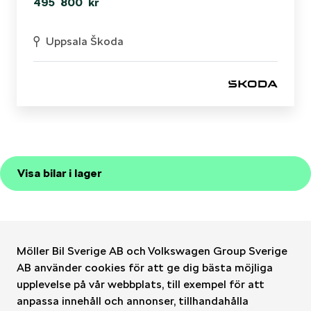
495 800 kr
Uppsala Škoda
Visa bilar i lager
Möller Bil Sverige AB och Volkswagen Group Sverige
AB använder cookies för att ge dig bästa möjliga
upplevelse på vår webbplats, till exempel för att
Möller Bil Sverige
anpassa innehåll och annonser, tillhandahålla