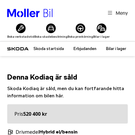
Meny
Boka verkstadstid
Boka skadebesiktning
Boka provkörning
Bilar i lager
Skoda startsida
Erbjudanden
Bilar i lager
Denna
Kodiaq
är såld
Skoda
Kodiaq
är såld, men du kan fortfarande hitta
information om bilen här.
Pris
520 400 kr
Drivmedel
Hybrid el/bensin