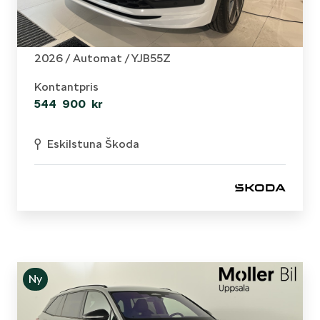
Skoda - Kodiaq
Sportline 1,5 TSI iV SUPERPRIS!!
2026 /
Automat
/ YJB55Z
Kontantpris
544 900 kr
Eskilstuna Škoda
Ny