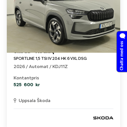
Chatta med oss
Skoda - Kodiaq
SPORTLINE 1,5 TSI IV 204 HK 6 VXL DSG
2026 /
Automat
/ KDJ11Z
Kontantpris
525 600 kr
Uppsala Škoda