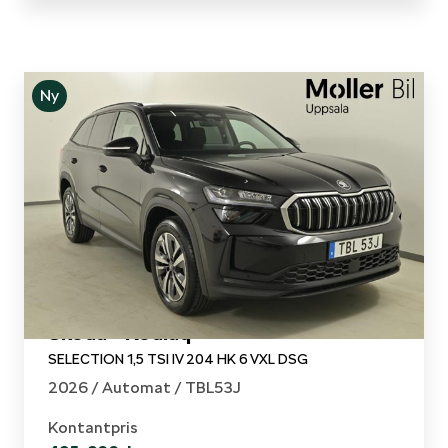
Ny
Skoda - Kodiaq
SELECTION 1,5 TSI IV 204 HK 6 VXL DSG
2026 /
Automat
/ TBL53J
Kontantpris