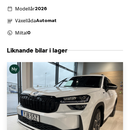
Modellår
2026
Växellåda
Automat
Miltal
0
Liknande bilar i lager
Ny