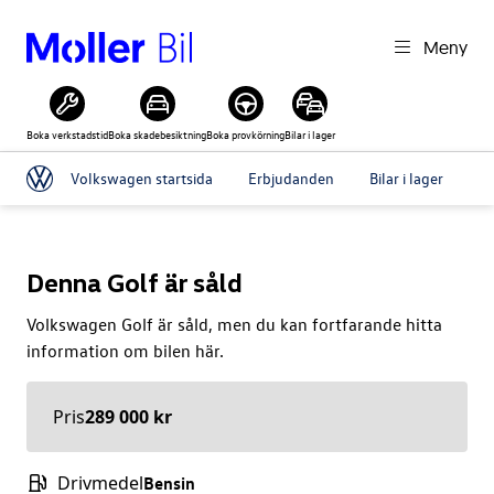
Meny
Boka verkstadstid
Boka skadebesiktning
Boka provkörning
Bilar i lager
Volkswagen startsida
Erbjudanden
Bilar i lager
Pr
Denna
Golf
är såld
Volkswagen
Golf
är såld, men du kan fortfarande hitta
information om bilen här.
Pris
289 000 kr
Drivmedel
Bensin