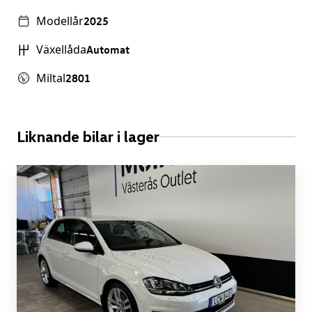
Modellår
2025
Växellåda
Automat
Miltal
2801
Liknande bilar i lager