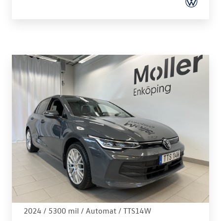
Volkswagen - Golf Plus
1.5 eTSI 150hk I Dragkrok I Backkamera
2024 /
5300 mil /
Automat
/ TTS14W