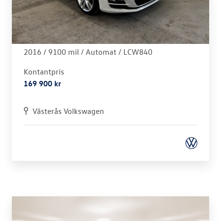
Volkswagen - Golf
1,4 TSI GT 150hk Drag Backkamera
2016 /
9100 mil /
Automat
/ LCW840
Kontantpris
169 900 kr
Västerås Volkswagen