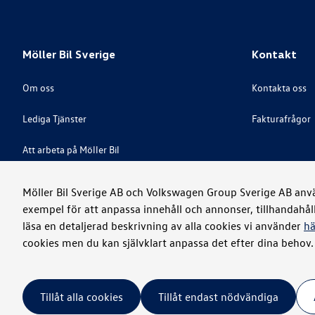
Möller Bil Sverige
Kontakt
Om oss
Kontakta oss
Lediga Tjänster
Fakturafrågor
Att arbeta på Möller Bil
Great Place To Work
Möller Bil Sverige AB och Volkswagen Group Sverige AB använ
exempel för att anpassa innehåll och annonser, tillhandahål
Visselblåsare
läsa en detaljerad beskrivning av alla cookies vi använder
hä
cookies men du kan självklart anpassa det efter dina behov.
Juridiskt
Integritet
Cookies
Tillåt alla cookies
Tillåt endast nödvändiga