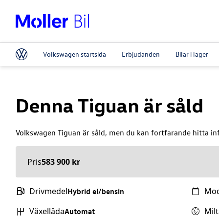
Volkswagen startsida
Erbjudanden
Bilar i lager
Denna
Tiguan
är såld
Volkswagen
Tiguan
är såld, men du kan fortfarande hitta in
Pris
583 900 kr
Drivmedel
Mod
Hybrid el/bensin
Växellåda
Milt
Automat