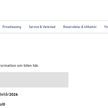
Privatleasing
Service & Verkstad
Reservdelar & tillbehör
Fi
formation om bilen här.
ellår
2026
al
0