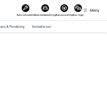
Meny
Boka verkstadstid
Boka skadebesiktning
Boka provkörning
Bilar i lager
nans & Försäkring
Kontakta oss