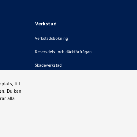
Verkstad
Verkstadsbokning
Reservdels- och däckförfrågan
Skadeverkstad
Bilglas
lats, till
ken. Du kan
Rekond
ar alla