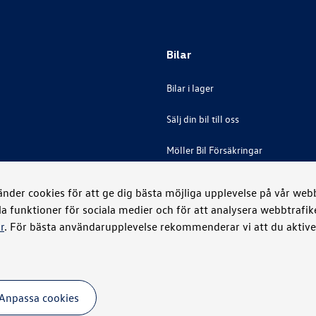
Bilar
Bilar i lager
Sälj din bil till oss
Möller Bil Försäkringar
der cookies för att ge dig bästa möjliga upplevelse på vår webbp
la funktioner för sociala medier och för att analysera webbtrafi
r
. För bästa användarupplevelse rekommenderar vi att du aktiver
Anpassa cookies