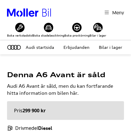
Meny
Boka verkstadstid
Boka skadebesiktning
Boka provkörning
Bilar i lager
Audi startsida
Erbjudanden
Bilar i lager
Denna
A6 Avant
är såld
Audi
A6 Avant
är såld, men du kan fortfarande
hitta information om bilen här.
Pris
299 900 kr
Drivmedel
Diesel