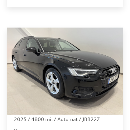
Audi - A6 Avant
40 TDI Matrix Drag Värmare
2025 /
4800 mil /
Automat
/ JBB22Z