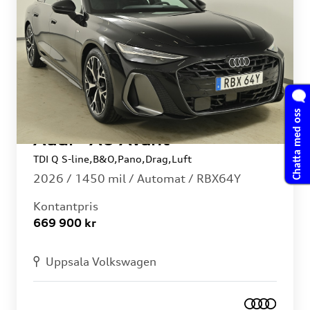
Chatta med oss
Audi - A6 Avant
TDI Q S-line,B&O,Pano,Drag,Luft
2026 /
1450 mil /
Automat
/ RBX64Y
Kontantpris
669 900 kr
Uppsala Volkswagen