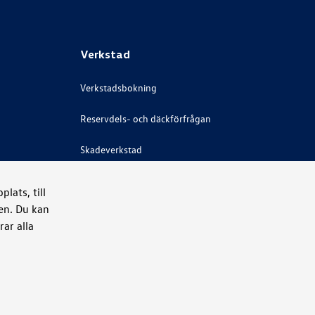
Verkstad
Verkstadsbokning
Reservdels- och däckförfrågan
Skadeverkstad
Bilglas
lats, till
ken. Du kan
Rekond
ar alla