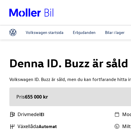
Volkswagen startsida
Erbjudanden
Bilar i lager
Denna
ID. Buzz
är såld
Volkswagen
ID. Buzz
är såld, men du kan fortfarande hitta i
Pris
655 000 kr
Drivmedel
Mod
El
Växellåda
Milt
Automat