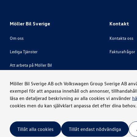
Möller Bil Sverige
Kontakt
Om oss
Kontakta oss
Lediga Tjänster
Fakturafrågor
Att arbeta på Möller Bil
Great Place To Work
Möller Bil Sverige AB och Volkswagen Group Sverige AB använ
exempel för att anpassa innehåll och annonser, tillhandahål
Visselblåsare
läsa en detaljerad beskrivning av alla cookies vi använder
hä
cookies men du kan självklart anpassa det efter dina behov.
Juridiskt
Integritet
Cookies
Tillåt alla cookies
Tillåt endast nödvändiga