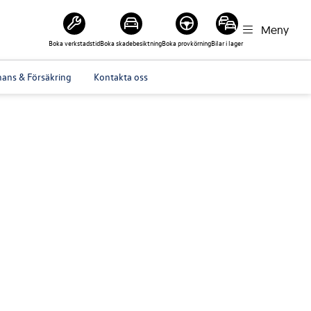
Meny
Boka verkstadstid
Boka skadebesiktning
Boka provkörning
Bilar i lager
nans & Försäkring
Kontakta oss