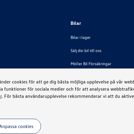
Bilar
Bilar i lager
Sälj din bil till oss
Möller Bil Försäkringar
der cookies för att ge dig bästa möjliga upplevelse på vår webbp
la funktioner för sociala medier och för att analysera webbtrafi
r
. För bästa användarupplevelse rekommenderar vi att du aktiver
Anpassa cookies