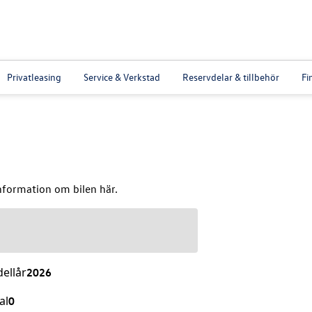
Privatleasing
Service & Verkstad
Reservdelar & tillbehör
Fi
nformation om bilen här.
ellår
2026
al
0