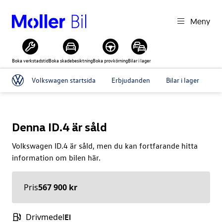
Meny
Boka verkstadstid
Boka skadebesiktning
Boka provkörning
Bilar i lager
Volkswagen startsida
Erbjudanden
Bilar i lager
Pr
Denna
ID.4
är såld
Volkswagen
ID.4
är såld, men du kan fortfarande hitta
information om bilen här.
Pris
567 900 kr
Drivmedel
El