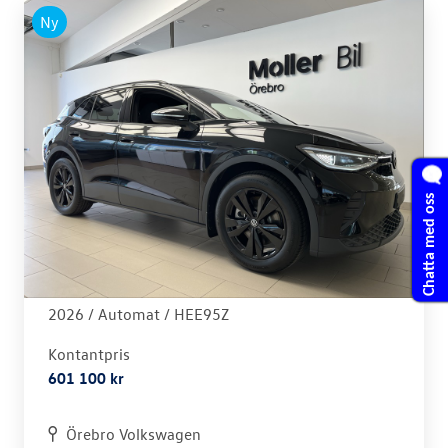
Ny
Chatta med oss
Volkswagen - ID.4
PRO 210 KW/286 HK 77 KWH BATTERI, 1-VXL
2026 /
Automat
/ HEE95Z
Kontantpris
601 100 kr
Örebro Volkswagen