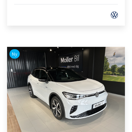
Ny
Volkswagen - ID.4
GTX 4MOTION 250 KW/340 HK 77 KWH BATTERI,