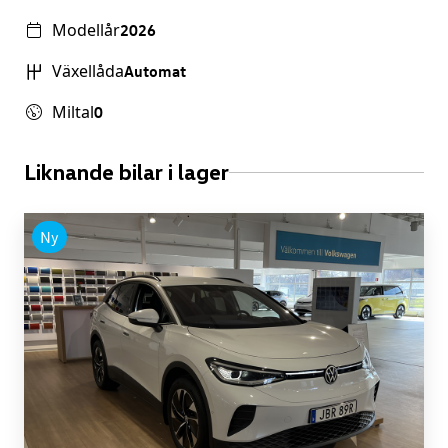
Modellår
2026
Växellåda
Automat
Miltal
0
Liknande bilar i lager
Ny