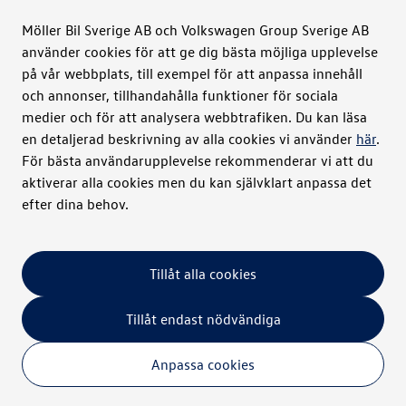
Möller Bil Sverige AB och Volkswagen Group Sverige AB
använder cookies för att ge dig bästa möjliga upplevelse
Möller Bil Sverige
på vår webbplats, till exempel för att anpassa innehåll
och annonser, tillhandahålla funktioner för sociala
Kontakt
medier och för att analysera webbtrafiken. Du kan läsa
en detaljerad beskrivning av alla cookies vi använder
här
.
För bästa användarupplevelse rekommenderar vi att du
Bilar
aktiverar alla cookies men du kan självklart anpassa det
efter dina behov.
Verkstad
Tillåt alla cookies
Juridiskt
Integritet
Cookies
Tillåt endast nödvändiga
Anpassa cookies