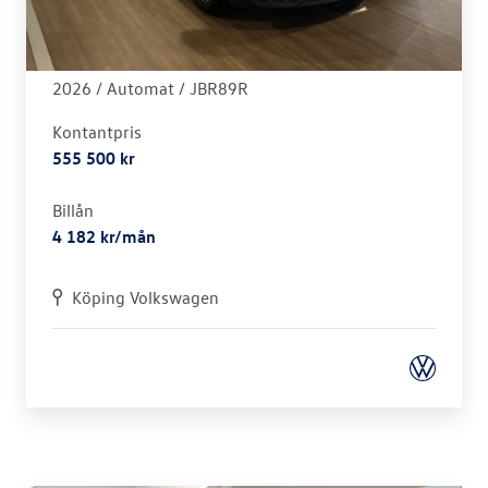
Volkswagen - ID.4
PRO 4MOTION 210 KW/286hk
2026 /
Automat
/ JBR89R
Kontantpris
555 500 kr
Billån
4 182 kr/mån
Köping Volkswagen