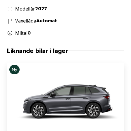
Modellår
2027
Växellåda
Automat
Miltal
0
Liknande bilar i lager
Ny