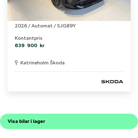
Skoda - Enyaq
RS 84 KWH BATTERI ELMOTOR 340 HK 1 VXL AUTOM
2026 /
Automat
/ SJG89Y
Kontantpris
639 900 kr
Katrineholm Škoda
Visa bilar i lager