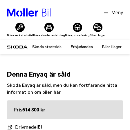
Meny
Boka verkstadstid
Boka skadebesiktning
Boka provkörning
Bilar i lager
Skoda startsida
Erbjudanden
Bilar i lager
Denna
Enyaq
är såld
Skoda
Enyaq
är såld, men du kan fortfarande hitta
information om bilen här.
Pris
614 800 kr
Drivmedel
El