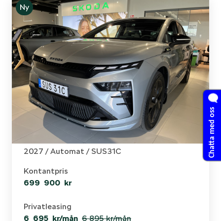
Ny
Chatta med oss
Skoda - Enyaq
RS 82 kWh 340Hk 4X4 1,95& RÄNTA!!
2027 /
Automat
/ SUS31C
Kontantpris
699 900 kr
Privatleasing
6 695 kr/mån
6 895 kr
/mån