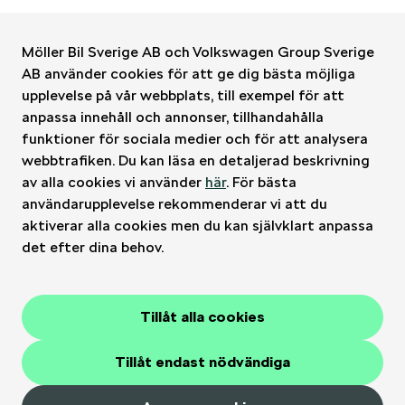
Möller Bil Sverige AB och Volkswagen Group Sverige
AB använder cookies för att ge dig bästa möjliga
upplevelse på vår webbplats, till exempel för att
Möller Bil Sverige
anpassa innehåll och annonser, tillhandahålla
funktioner för sociala medier och för att analysera
Kontakt
webbtrafiken. Du kan läsa en detaljerad beskrivning
av alla cookies vi använder
här
. För bästa
användarupplevelse rekommenderar vi att du
Bilar
aktiverar alla cookies men du kan självklart anpassa
det efter dina behov.
Verkstad
Tillåt alla cookies
Juridiskt
Integritet
Cookies
Tillåt endast nödvändiga