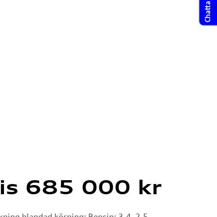
is 685 000 kr
kning blandad körning: Bensin: 3,4–2,5