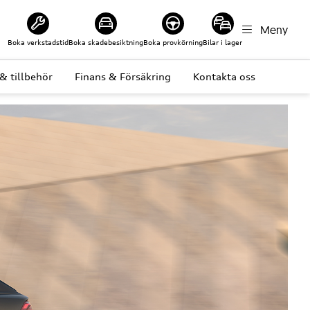
Meny
Boka verkstadstid
Boka skadebesiktning
Boka provkörning
Bilar i lager
& tillbehör
Finans & Försäkring
Kontakta oss