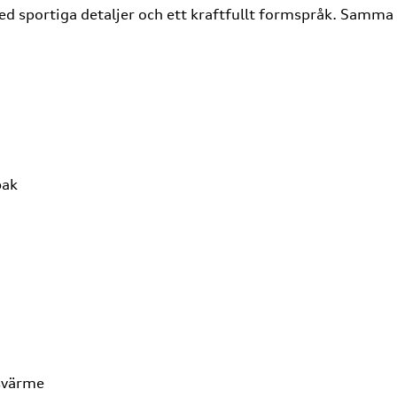
d sportiga detaljer och ett kraftfullt formspråk. Samma
bak
svärme