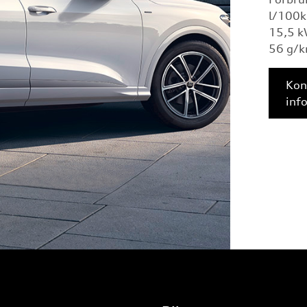
l/100k
15,5 k
56 g/km
Kon
inf