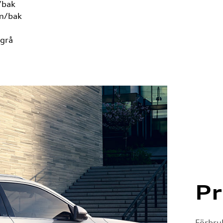
/bak
am/bak
tgrå
Pr
Förbru