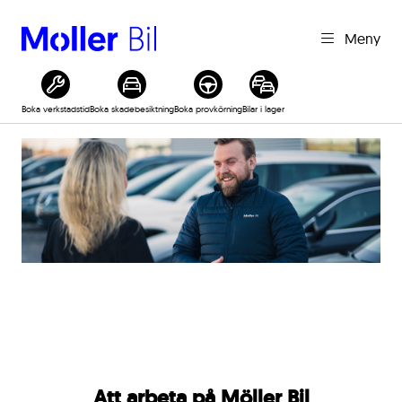
Meny
Boka verkstadstid
Boka skadebesiktning
Boka provkörning
Bilar i lager
Att arbeta på Möller Bil